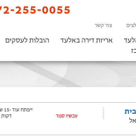
2-255-0055
צים
צור קשר
לעד
אריזת דירה באלעד
הובלות לעסקים
ז
בית
‫עכשיו סגור
דקות
אל