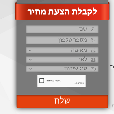
‫לקבלת הצעת מחיר
ך
שלח