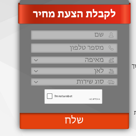
‫לקבלת הצעת מחיר
ך
שלח