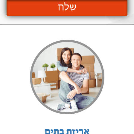
שלח
אריזת בתים