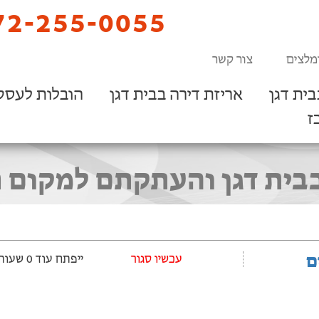
2-255-0055
מלצים
צור קשר
ית דגן
אריזת דירה בבית דגן
הובלות לעסק
ז
בית דגן והעתקתם למקום חד
ם
‫עכשיו סגור
ייפתח עוד 0 שעות ‫ו-13 דקות