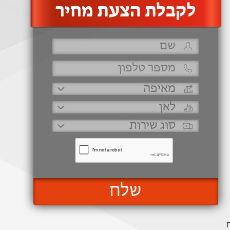
‫לקבלת הצעת מחיר
שלח
 המחירים מתחילים מ 150ש"ח