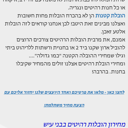
שרות המלא להרכבת ארונות לא משנה עם זה יד2, איקאה
או כל חנות רהיטים ונגריה.
הובלת קטנות
הן לא בהכרח הובלות פחות חשובות
ואצלנו מבינים זאת היטב! לכן אנחנו קוראים לזה הובלות
אלטע זאכן.
אמנם, את מרבית הובלות הרהיטים צורכים הרוצים
להוביל ארון שקנו ביד 2 או בחנוית ורשתות ללריהוט ביתי
וגילו שמחירי ההובלה הקטנה "כמו גדולה"....
ומחירי הובלת רהיטים אצלנו זולים מהמחיר שקיבלו
בחנות. בהרבה!
לחצו כאן - מלאו את פרטיכם ואחד היועצים שלנו יחזור אליכם עם
הצעת מחיר משתלמת!
מחירון הובלות רהיטים בבני עיש