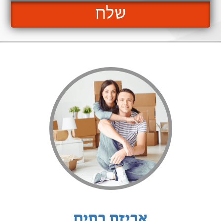
שלח
אריזת בתים