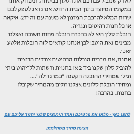
לא רק שנוביל עבורכם את הסלון בביטחה, וניפרוק אותו
במקומו המיועד בתוך הבית החדש. אנו נדאג לספק לכם
שרות המלא להרכבת המזנון לא משנה עם זה יד2, איקאה
או כל חנות רהיטים ונגריה.
הובלת סלון היא לא בהכרח הובלה פחות חשובה ואצלנו
מבינים זאת היטב! לכן אנחנו קוראים לזה הובלות אלטע
זאכן.
אמנם, את מרבית הובלות הרהיטים צורכים הרוצים
להוביל סלון שקנו ביד 2 או בחנוית ורשתות ללריהוט ביתי
וגילו שמחירי ההובלה הקטנה "כמו גדולה"....
ומחירי הובלת סלונים אצלנו זולים מהמחיר שקיבלו
בחנות. בהרבה!
לחצו כאן - מלאו את פרטיכם ואחד היועצים שלנו יחזור אליכם עם
הצעת מחיר משתלמת!