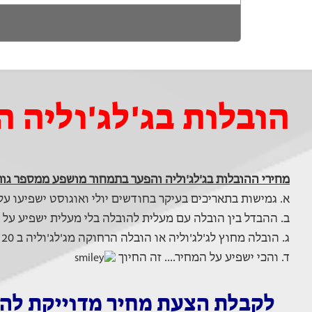
הובלות בג'לג'וליה 
מחירי ההובלות בג'לג'וליה והפער בתמחור מושפע ממספר גור
א. גמישות בתאריכים בעיקר בחודשים יולי ואוגוסט ישפיעו על ב
ב. ההבדל בין הובלה עם מעלית להובלה בלי מעלית ישפיע על המח
ג. הובלה מחוץ לג'לג'וליה או הובלה הרחוקה מג'לג'וליה ב 20 ק"מ תשפיעה על המחיר ב 10-20ש"ח לק"מ.
ד. והכי ישפיע על המחיר.... זה החיוך
לקבלת הצעת מחיר מדוייקת להוב