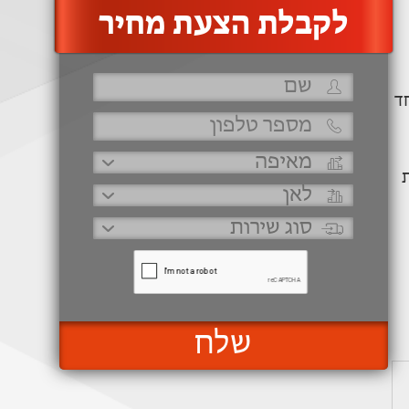
‫לקבלת הצעת מחיר
ד
שלח