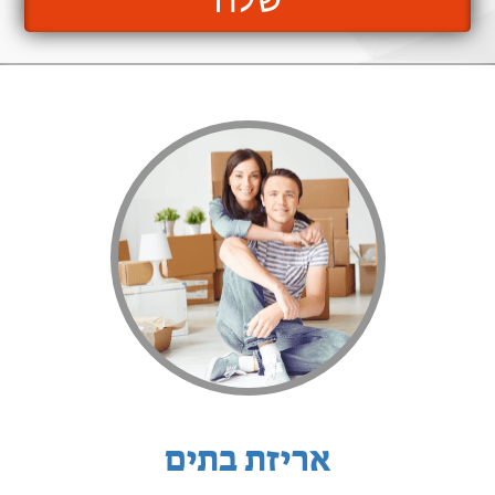
שלח
אריזת בתים