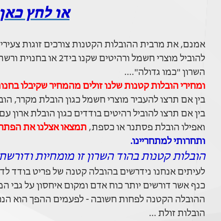
או לחץ כאן 
אמנם, את מרבית ההובלות הקטנות צורכים זוגות צעירים
להוביל מוצרי חשמל ורהי
השרון "כמו גדולה"....
ומחירי הובלות קטנות שלנו זולים מהמחיר שקיבלו בחנו
בין אם תרצו להעביר מוצרי חשמל כגון הובלת מקרר, הוב
בין אם תרצו להוביל רהיטים בודדים כגון הובלת ארון עם
ואפילו הובלת פסתנר או כספת,
תמצאו אצלנו את הפתרון
ותחרותי למתחריינו.
הובלות קטנות בהוד השרון זו מומחיות ודורשת 
לעיתים אנחנו נידרשים בהובלה קטנה של פריט בודד לדו
כנף אשר דורשים יותר כוח אדם ומקום איחסון על גבי ה
ההובלה הקטנה לפחות חשובה - לפעמים ההפך הוא הנכו
הובלות זולת ...