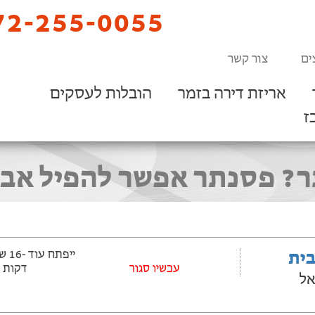
2-255-0055
ים
צור קשר
אריזת דירה בזמר
הובלות לעסקים
ז
ר? פסנתר אפשר להפיל אבל 
בית
‫עכשיו סגור
דקות
אל