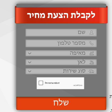
‫לקבלת הצעת מחיר
ת
שלח