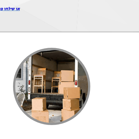
או שילחו פר