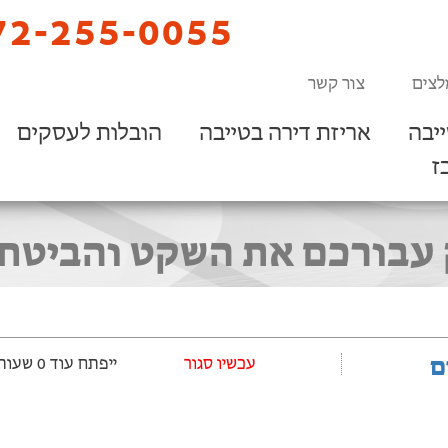
2-255-0055
לצים
צור קשר
יבה
אריזת דירה בטייבה
הובלות לעסקים
ז
 עבורכם את השקט והביטחו
ם
‫עכשיו סגור
ייפתח עוד 0 שעות ‫ו-12 דקות