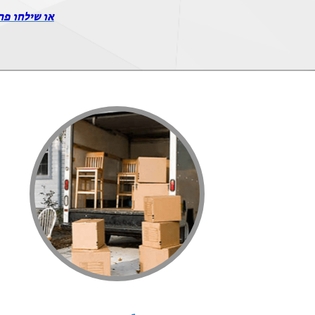
או שילחו פר