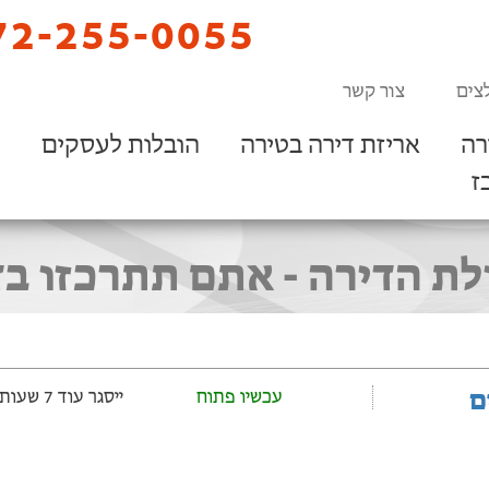
2-255-0055
צים
צור קשר
רה
אריזת דירה בטירה
הובלות לעסקים
ז
ולת הדירה - אתם תתרכזו ב
ם
עכשיו פתוח
ייסגר עוד 7 שעות ‫ו-45 דקות