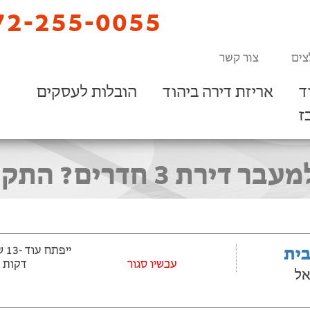
2-255-0055
צים
צור קשר
ד
אריזת דירה ביהוד
הובלות לעסקים
ז
? התקשרו 072-255-0055
בית
‫עכשיו סגור
דקות
אל