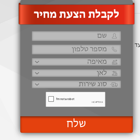
‫לקבלת הצעת מחיר
עד
שלח