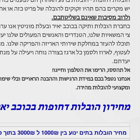
הובלות דחופות - הובלות ברגע האחרון הם לפעמים כורח 
יש מקרים בהם תהיו זקוקים להובלה של פריט כזה או אח
ולרוב מסיבות שאינם בשליטתכם.
כחברת הובלות ותיקה בכוכב יאיר ובעלת מוניטין אנו ער
צי המשאיות שלנו, הטנדרים והאנשים המעולים שלנו יעש
תוכלו להעזר במחלקת שירותי האריזה והפריקה שלנו. מח
לעטוף, לארוז ולסמן כל ארגז בצורה נוחה ויעילה על מנ
יעדתם.
אל תהססו, הרימו את הטלפון וחייגו!
אנחנו נטפל בכם במידת הרגישות וההבנה הראויים ובלי שימוש
ומקצועי להובלות מהירה.
מחירון הובלות דחופות בכוכב יאי
מחיר הובלות בתים ינוע בין 1000₪ ל 3000₪ בתוך כוכב יאיר.