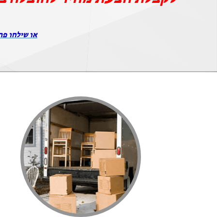
או שילחו פר