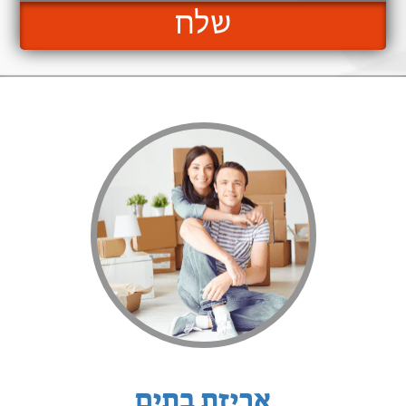
שלח
אריזת בתים