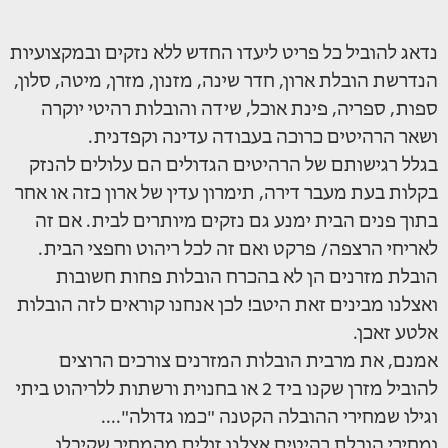
נדאג להוביל כל פריט ליעדו החדש ללא נזקים ובמקצועיות
הנדרשת הובלת ארון, חדר שינה, מזנון, מזרן, מיטה, סלון,
ספות, ספריה, פינת אוכל, שידה והובלות רהיטי יוקרה
ושאר הרהיטים כרוכה בעבודה עדינה וקפדנית.
בגלל רגישותם של הרהיטים הגדולים הם עלולים להנזק
בקלות בעת מעבר דירה, תימרון עדין של ארון כזה או אחר
בתוך פנים הבית ימנע גם נזקים מיותרים לבית. אם זה
לאריחי הרצפה/ פרקט ואם זה לכל ריהוט וחפצי הבית.
הובלת מזרנים הן לא בהכרח הובלות פחות חשובות
ואצלנו מבינים זאת היטב! לכן אנחנו קוראים לזה הובלות
אלטע זאכן.
אמנם, את מרבית הובלות המזרנים צורכים הרוצים
להוביל מזרן שקנו ביד 2 או בחנוית ורשתות ללריהוט ביתי
וגילו שמחירי ההובלה הקטנה "כמו גדולה"....
ומחירי הובלת רהיטים אצלנו זולים מהמחיר שקיבלו