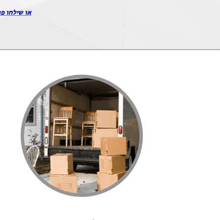
או שילחו פר