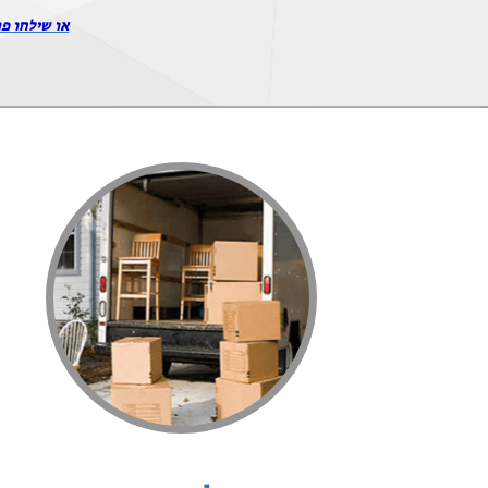
או שילחו פר