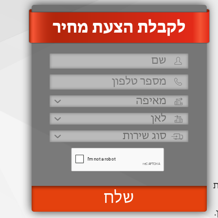
‫לקבלת הצעת מחיר
ת
שלח