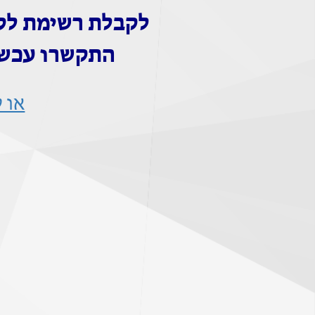
לקבלת רשימת
לק
התקשרו עכשי
או 