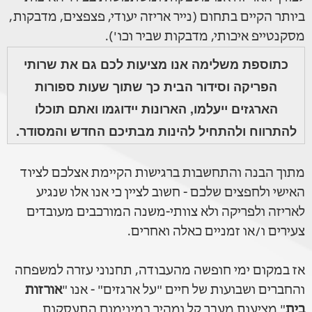
ביותר הקיים בתחום (נייר אריזה יעודי, פצפצים, מדבקות,
מסקנטייפ איכותי, מדבקות שביר וכו').
כתוספת משלימה אנו מציעות לכם גם את שרותי
הפריקה וסידור הבית כך שתוך שעות ספורות
הארגזים ייעלמו, הארונות יידוגמו ואתם תוכלו
להתרווח ולהתחיל להינות מבתיכם החדש והמסודר.
מתוך הבנה והתחשבות ברגישות הקיימת אצלכם לציוד
האישי ולחפצים שלכם - חשוב לציין כי אנו אלו שנגיע
לאריזה ולפריקה ולא צוותי-משנה המורכבים מעובדים
צעירים ו/או זמניים כאלה ואחרים.
אז במקום ימי חופשה מהעבודה, תחנוני עזרה למשפחה
והחברים ושבועות של חיים "על ארגזים" - אנו "
אורזות
בית
" מציעות מעבר קל ומהיר במינימום התעסקות