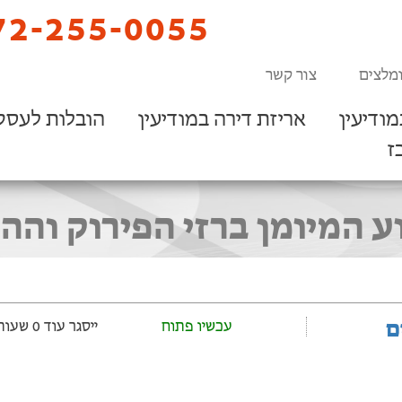
2-255-0055
מלצים
צור קשר
ודיעין
אריזת דירה במודיעין
הובלות לעסק
ז
ע המיומן ברזי הפירוק והה
ם
עכשיו פתוח
ייסגר עוד 0 שעות ‫ו-1 דקות