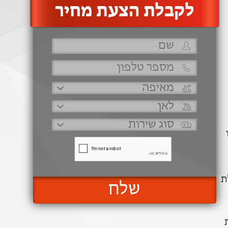
‫לקבלת הצעת מחיר
ת
שלח