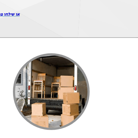
או שילחו פר