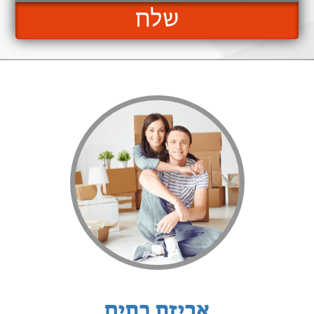
שלח
אריזת בתים