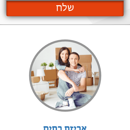
שלח
אריזת בתים