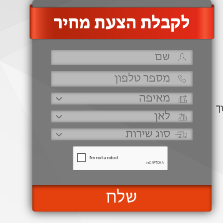
‫לקבלת הצעת מחיר
ך
שלח