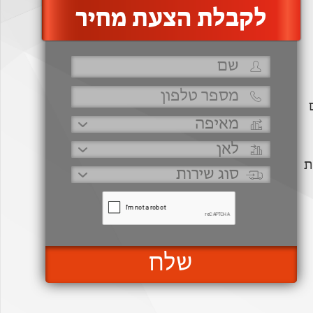
‫לקבלת הצעת מחיר
ת
שלח