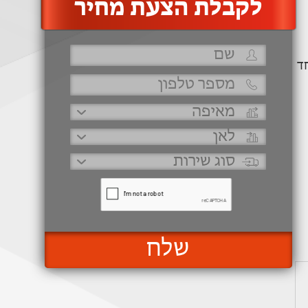
‫לקבלת הצעת מחיר
ד
שלח