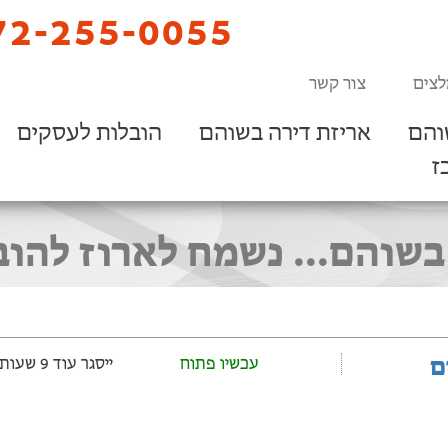
2-255-0055
לצים
צור קשר
והם
אריזת דירה בשוהם
הובלות לעסקים
ז
שוהם... נשמח לארוז להו
ם
עכשיו פתוח
ייסגר עוד 9 שעות ‫ו-53 דקות