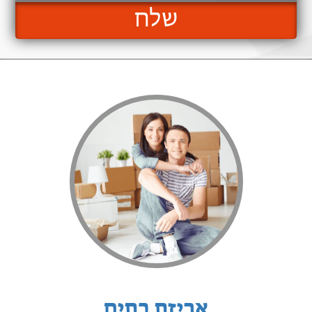
שלח
אריזת בתים