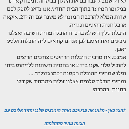
לא רק שנוביל עבורכם את הסלון בביטחה, וניפרוק אותו
במקומו המיועד בתוך הבית החדש. אנו נדאג לספק לכם
שרות המלא להרכבת המזנון לא משנה עם זה יד2, איקאה
או כל חנות רהיטים ונגריה.
הובלת סלון היא לא בהכרח הובלה פחות חשובה ואצלנו
מבינים זאת היטב! לכן אנחנו קוראים לזה הובלות אלטע
זאכן.
אמנם, את מרבית הובלות הרהיטים צורכים הרוצים
להוביל סלון שקנו ביד 2 או בחנוית ורשתות ללריהוט ביתי
וגילו שמחירי ההובלה הקטנה "כמו גדולה"....
ומחירי הובלת סלונים אצלנו זולים מהמחיר שקיבלו
בחנות. בהרבה!
לחצו כאן - מלאו את פרטיכם ואחד היועצים שלנו יחזור אליכם עם
הצעת מחיר משתלמת!