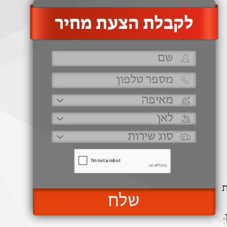
‫לקבלת הצעת מחיר
ת
שלח