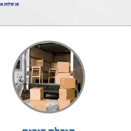
או שילחו פר