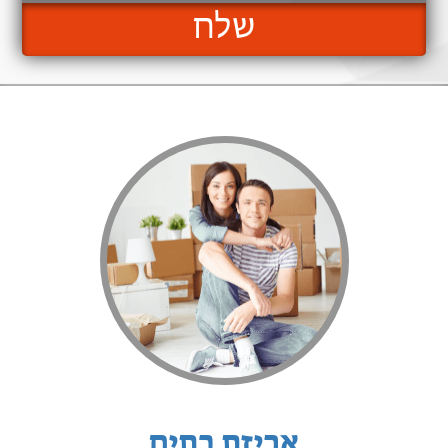
שלח
אריזת בתים