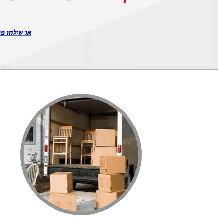
או שילחו פר